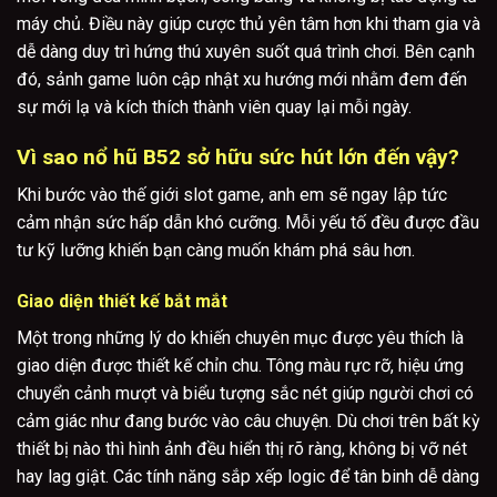
máy chủ. Điều này giúp cược thủ yên tâm hơn khi tham gia và
dễ dàng duy trì hứng thú xuyên suốt quá trình chơi. Bên cạnh
đó, sảnh game luôn cập nhật xu hướng mới nhằm đem đến
sự mới lạ và kích thích thành viên quay lại mỗi ngày.
Vì sao nổ hũ B52 sở hữu sức hút lớn đến vậy?
Khi bước vào thế giới slot game, anh em sẽ ngay lập tức
cảm nhận sức hấp dẫn khó cưỡng. Mỗi yếu tố đều được đầu
tư kỹ lưỡng khiến bạn càng muốn khám phá sâu hơn.
Giao diện thiết kế bắt mắt
Một trong những lý do khiến chuyên mục được yêu thích là
giao diện được thiết kế chỉn chu. Tông màu rực rỡ, hiệu ứng
chuyển cảnh mượt và biểu tượng sắc nét giúp người chơi có
cảm giác như đang bước vào câu chuyện. Dù chơi trên bất kỳ
thiết bị nào thì hình ảnh đều hiển thị rõ ràng, không bị vỡ nét
hay lag giật. Các tính năng sắp xếp logic để tân binh dễ dàng