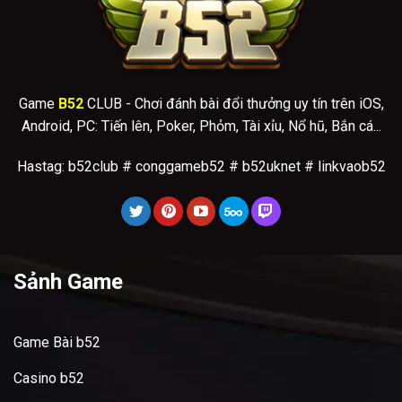
Game
B52
CLUB - Chơi đánh bài đổi thưởng uy tín trên iOS,
Android, PC: Tiến lên, Poker, Phỏm, Tài xỉu, Nổ hũ, Bắn cá...
Hastag: b52club # conggameb52 # b52uknet # linkvaob52
Sảnh Game
Game Bài b52
Casino b52