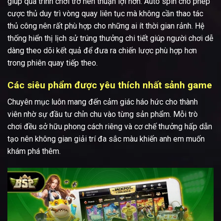
giúp quá trình chơi trở nên thuận lợi hơn. Auto spin cho phép
cược thủ duy trì vòng quay liên tục mà không cần thao tác
thủ công nên rất phù hợp cho những ai ít thời gian rảnh. Hệ
thống hiển thị lịch sử trúng thưởng chi tiết giúp người chơi dễ
dàng theo dõi kết quả để đưa ra chiến lược phù hợp hơn
trong phiên quay tiếp theo.
Các siêu phẩm được yêu thích nhất sảnh game
Chuyên mục luôn mang đến cảm giác háo hức cho thành
viên nhờ sự đầu tư chỉn chu vào từng sản phẩm. Mỗi trò
chơi đều sở hữu phong cách riêng và cơ chế thưởng hấp dẫn
tạo nên không gian giải trí đa sắc màu khiến anh em muốn
khám phá thêm.