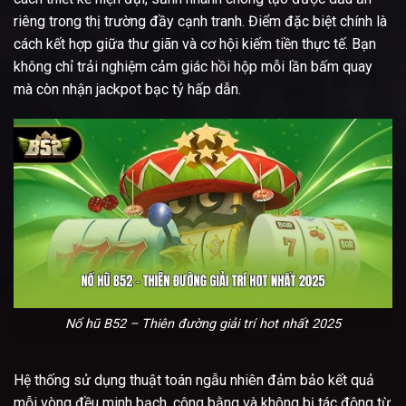
riêng trong thị trường đầy cạnh tranh. Điểm đặc biệt chính là
cách kết hợp giữa thư giãn và cơ hội kiếm tiền thực tế. Bạn
không chỉ trải nghiệm cảm giác hồi hộp mỗi lần bấm quay
mà còn nhận jackpot bạc tỷ hấp dẫn.
Nổ hũ B52 – Thiên đường giải trí hot nhất 2025
Hệ thống sử dụng thuật toán ngẫu nhiên đảm bảo kết quả
mỗi vòng đều minh bạch, công bằng và không bị tác động từ