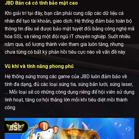
JBD Bắn cá có tính bảo mật cao
Khi giải trí tại đây, bạn cần phải cung cấp các dữ liệu cá
nhân để tạo tài khoản, giao dịch. Hệ thống đảm bảo toàn bộ
thông tin đều sẽ được bảo mật tuyệt đối bằng công nghệ mã
hóa SSL và riêng một đội ngũ IT chuyên nghiệp. Suốt nhiều
năm qua, số lượng thành viên tham gia luôn tăng, nhưng
chưa từng có bất kỳ phản hồi tiêu cực nào về vấn đề này.
Vũ khí và tính năng phong phú
Hệ thống súng trong các game của JBD luôn đảm bảo về
tính đa dạng, đủ các loại súng tia, súng bắn lưới, súng laser,
… Mỗi loại sẽ có những công dụng riêng để hội viên sử dụng
linh hoạt, tăng cơ hội thắng lớn mỗi khi tiêu diệt mồi thành
công.