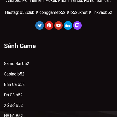
Android, PC: Tiến lên, Poker, Phỏm, Tài xỉu, Nổ hũ, Bắn cá...
Hastag: b52club # conggameb52 # b52uknet # linkvaob52
Sảnh Game
Game Bài b52
Casino b52
Bắn Cá b52
Đá Gà b52
Xổ số B52
Nổ hũ B52