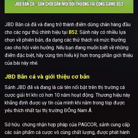
JBD Bắn cá đã và đang trở thành điểm dừng chân hàng đầu
cho các ngư thủ chính hiệu tại
B52
. Sảnh này có nhiều lựa
chọn về phiên bản, đa dạng các thử thách và mức thưởng
cao cho hội viên hưởng. Nếu bạn đang muốn biết về những
điểm đặc biệt, hãy cùng tìm hiểu kỹ hơn trong phần giới thiệu
của bài này nhé.
JBD Bắn cá và giới thiệu cơ bản
Sảnh JBD đã và đang là cái tên nổi bật trên thị trường cá
cược giải trí khi có hơn 10 năm hoạt động. Thương hiệu này
khẳng định được uy tín của mình khi nằm trong top được
yêu thích nhất tại thị trường ĐÔng Nam Á.
Sở hữu chứng nhận hợp pháp của PAGCOR, sảnh cung cấp
các sản phẩm cá cược vô cùng chất lượng, được phát hành