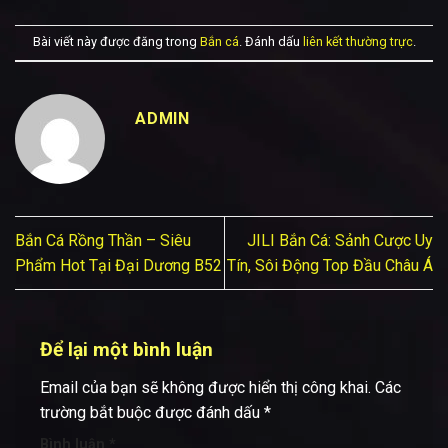
Bài viết này được đăng trong
Bắn cá
. Đánh dấu
liên kết thường trực
.
ADMIN
Bắn Cá Rồng Thần – Siêu
JILI Bắn Cá: Sảnh Cược Uy
Phẩm Hot Tại Đại Dương B52
Tín, Sôi Động Top Đầu Châu Á
Để lại một bình luận
Email của bạn sẽ không được hiển thị công khai.
Các
trường bắt buộc được đánh dấu
*
Bình luận
*