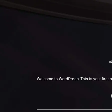
Bỏ
qua
nội
dung
Đ
Welcome to WordPress. This is your first post