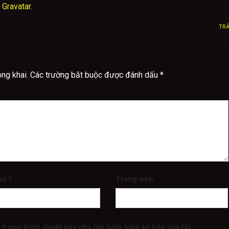
m
Gravatar
.
TRẢ
ng khai.
Các trường bắt buộc được đánh dấu
*
ail
*
Trang web
 trong trình duyệt này cho lần bình luận kế tiếp của tôi.