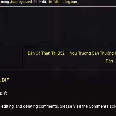
g trong
Uncategorized
. Đánh dấu
liên kết thường trực
.
Bắn Cá Thần Tài B52 – Ngư Trường Săn Thưởng
Dẫn
LD!
”
biết:
, editing, and deleting comments, please visit the Comments sc