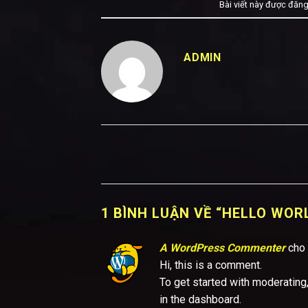
Bài viết này được đăn
ADMIN
1 BÌNH LUẬN VỀ “
HELLO WOR
A WordPress Commenter
cho 
Hi, this is a comment.
To get started with moderating
in the dashboard.