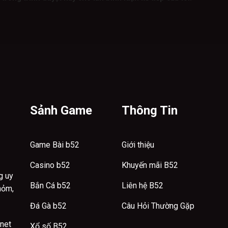
Sảnh Game
Thông Tin
Game Bài b52
Giới thiệu
Casino b52
Khuyến mãi B52
g uy
Bắn Cá b52
Liên hệ B52
Phỏm,
Đá Gà b52
Câu Hỏi Thường Gặp
net
Xổ số B52